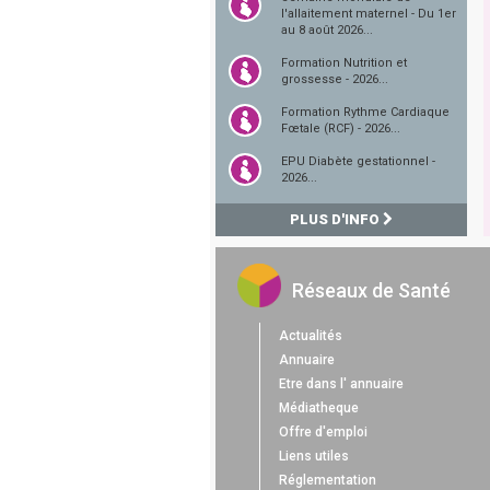
l'allaitement maternel - Du 1er
au 8 août 2026...
Formation Nutrition et
grossesse - 2026...
Formation Rythme Cardiaque
Fœtale (RCF) - 2026...
EPU Diabète gestationnel -
2026...
PLUS D'INFO
Réseaux de Santé
Actualités
Annuaire
Etre dans l' annuaire
Médiatheque
Offre d'emploi
Liens utiles
Réglementation