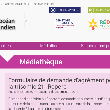
des PROFESSIONNELS et du GRAND PUBLIC
CRCDC MAYOTTE
RÉDIAB YLAN
ualités
Médiathèque
Espace grand pu
Médiathèque
Formulaire de demande d'agrément po
la trisomie 21- Repere
Publié le
22 juin 2017
- Catégorie de documents :
Outil
Demande d'adhésion au Repere et demande de numéro identifiant po
mesures de la clarté nucale au premier trimestre de la grossesse
la trisomie 21 au premier trimestre