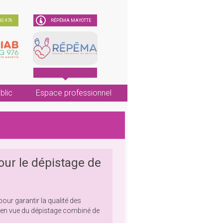
G 976
RÉPÉMA MAYOTTE
blic
Espace professionnel
ur le dépistage de
ur garantir la qualité des
s en vue du dépistage combiné de