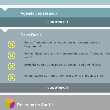
Agenda des réseaux
PLUS D'INFO
Dans l'actu
Rédiab Ylang recrute : un·e coordinateur·rice médical·e &
Programmateu...
RéDiab Ylang recrute un·e Programmateur·rice et Traducteur·ric
en Édu...
ADHÉREZ ou RENOUVELEZ votre adhésion à REDIAB YLANG...
Rejoignez Rédiab Ylang : Agent d’accueil & Traducteur·trice...
PLUS D'INFO
Réseaux de Santé