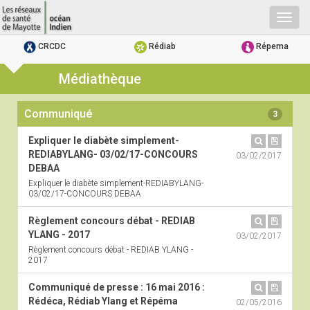
Togg
navig
CRCDC
Rédiab
Répema
Médiathèque
Communiqué
3
Expliquer le diabète simplement-
REDIABYLANG- 03/02/17-CONCOURS
03/02/2017
DEBAA
Expliquer le diabète simplement-REDIABYLANG-
03/02/17-CONCOURS DEBAA
Règlement concours débat - REDIAB
YLANG - 2017
03/02/2017
Règlement concours débat - REDIAB YLANG -
2017
Communiqué de presse : 16 mai 2016 :
Rédéca, Rédiab Ylang et Répéma
02/05/2016