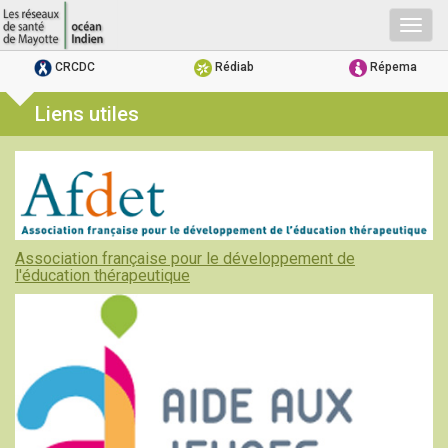
Togg
navig
CRCDC
Rédiab
Répema
Liens utiles
Association française pour le développement de
l'éducation thérapeutique