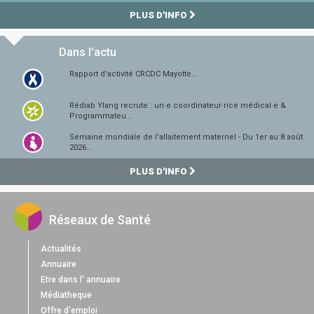
PLUS D'INFO
Dans l'actu
Rapport d'activité CRCDC Mayotte...
Rédiab Ylang recrute : un·e coordinateur·rice médical·e &
Programmateu...
Semaine mondiale de l'allaitement maternel - Du 1er au 8 août
2026...
PLUS D'INFO
Réseaux de Santé
Actualités
Annuaire
Etre dans l' annuaire
Médiatheque
Offre d'emploi