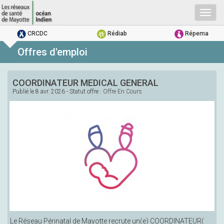
Togg
navig
CRCDC
Rédiab
Répema
Offres d'emploi
COORDINATEUR MEDICAL GENERAL
Publié le
8 avr. 2026
- Statut offre :
Offre En Cours
Le Réseau Périnatal de Mayotte recrute un(e) COORDINATEUR(