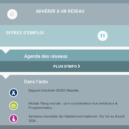
ADHÉRER À UN RÉSEAU
OFFRES D'EMPLOI
11
Agenda des réseaux
PLUS D'INFO
Dans l'actu
Rapport d'activité CRCDC Mayotte...
Rédiab Ylang recrute : un·e coordinateur·rice médical·e &
Programmateu...
Semaine mondiale de l'allaitement maternel - Du 1er au 8 août
2026...