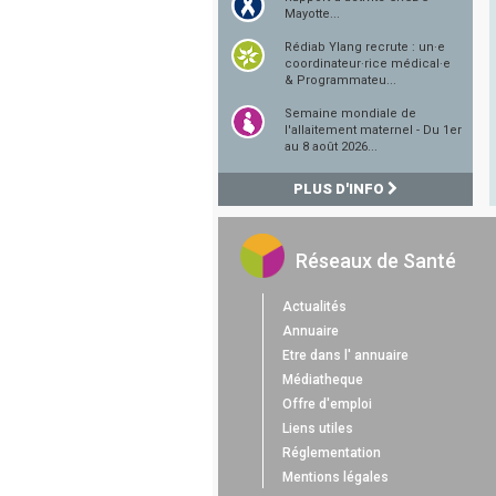
Mayotte...
Rédiab Ylang recrute : un·e
coordinateur·rice médical·e
& Programmateu...
Semaine mondiale de
l'allaitement maternel - Du 1er
au 8 août 2026...
PLUS D'INFO
Réseaux de Santé
Actualités
Annuaire
Etre dans l' annuaire
Médiatheque
Offre d'emploi
Liens utiles
Réglementation
Mentions légales