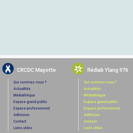
CRCDC Mayotte
Rédiab Ylang 976
Qui sommes nous ?
Qui sommes nous ?
Actualités
Actualités
Médiathèque
Médiathèque
Espace grand public
Espace grand public
Espace professionnel
Espace professionnel
Adhésion
Adhésion
Contact
Contact
Liens utiles
Liens utiles