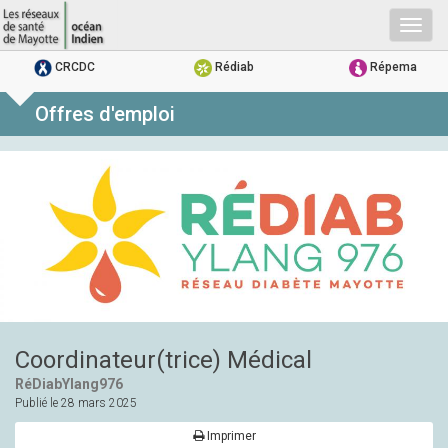
Togg
navig
CRCDC
Rédiab
Répema
Offres d'emploi
Coordinateur(trice) Médical
RéDiabYlang976
Publié le
28 mars 2025
Imprimer