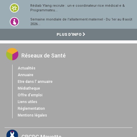
Rédiab Ylang recrute : un·e coordinateur·rice médical·e &
Programmateu...
Semaine mondiale de l'allaitement maternel - Du 1er au 8 août
2026...
PLUS D'INFO
Réseaux de Santé
Actualités
Annuaire
Etre dans l' annuaire
Médiatheque
Offre d'emploi
Liens utiles
Réglementation
Mentions légales
CRCDC Mayotte