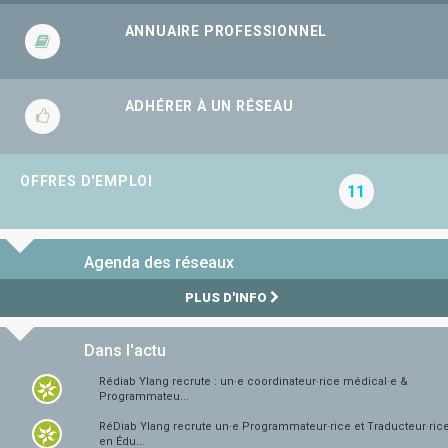
ANNUAIRE PROFESSIONNEL
ADHÉRER À UN RÉSEAU
OFFRES D'EMPLOI
11
Agenda des réseaux
PLUS D'INFO
Dans l'actu
Rédiab Ylang recrute : un·e coordinateur·rice médical·e &
Programmateu...
RéDiab Ylang recrute un·e Programmateur·rice et Traducteur·ric
en Édu...