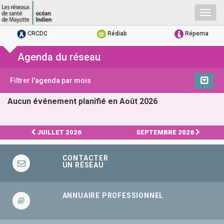
Togg
navig
CRCDC
Rédiab
Répema
Agenda du réseau
Filtrer l'agenda par mois
Aucun événement planifié en Août 2026
JUILLET 2026
SEPTEMBRE 2026
CONTACTER
UN RÉSEAU
ANNUAIRE PROFESSIONNEL