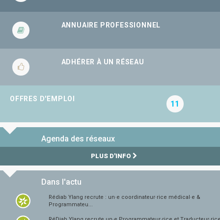
ANNUAIRE PROFESSIONNEL
ADHÉRER À UN RÉSEAU
OFFRES D'EMPLOI
11
Agenda des réseaux
PLUS D'INFO
Dans l'actu
Rédiab Ylang recrute : un·e coordinateur·rice médical·e &
Programmateu...
RéDiab Ylang recrute un·e Programmateur·rice et Traducteur·ric