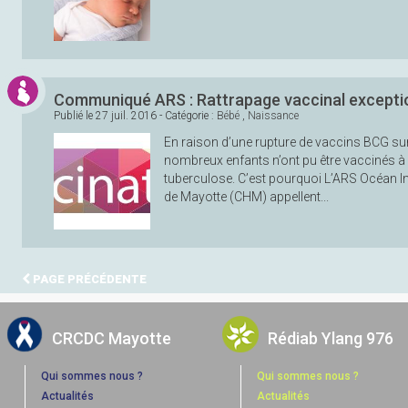
Communiqué ARS : Rattrapage vaccinal excepti
Publié le
27 juil. 2016
- Catégorie :
Bébé
,
Naissance
En raison d’une rupture de vaccins BCG s
nombreux enfants n’ont pu être vaccinés à 
tuberculose. C’est pourquoi L’ARS Océan Ind
de Mayotte (CHM) appellent...
PAGE PRÉCÉDENTE
CRCDC Mayotte
Rédiab Ylang 976
Qui sommes nous ?
Qui sommes nous ?
Actualités
Actualités