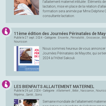
l'allaitement maternel intitulée : Eléments de
lactation, mise en place de la relation d'all
formation sera animée par Mme Delphine
consultante lactation.
11ème édition des Journées Périnatales de May
Publié le
27 sept. 2024
- Catégorie :
Enceinte
,
Périnatalité
,
Grossesse
,
Bé
Nourisson
Nous sommes heureux de vous annoncer l
Journées Périnatales de Mayotte, qui se tie
2024 à l’Hôtel Sakouli.
LES BIENFAITS ALLAITEMENT MATERNEL
Publié le
29 juil. 2024
- Catégorie :
Allaitement
,
Bébé
,
Naissance
,
Nouris
Répéma
,
Santé
,
Soins
Semaine mondiale de l’allaitement maternel 