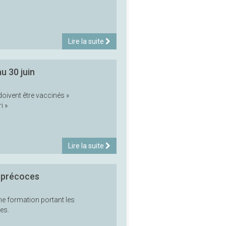
Lire la suite
u 30 juin
doivent être vaccinés »
i »
Lire la suite
s précoces
ne formation portant les
es.