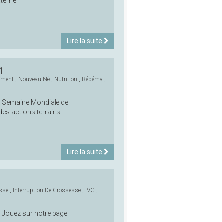
ternel
Lire la suite
1
tement
,
Nouveau-Né
,
Nutrition
,
Répéma
,
la Semaine Mondiale de
des actions terrains.
Lire la suite
sse
,
Interruption De Grossesse
,
IVG
,
 ! Jouez sur notre page