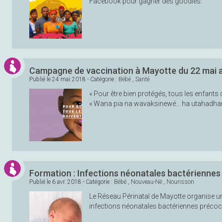
Facebook pour gagner des goodies.
Campagne de vaccination à Mayotte du 22 mai a
Publié le
24 mai 2018
- Catégorie :
Bébé
,
Santé
« Pour être bien protégés, tous les enfants 
« Wana pia na wavaksinewé... ha utahadhar
Formation : Infections néonatales bactérienne
Publié le
6 avr. 2018
- Catégorie :
Bébé
,
Nouveau-Né
,
Nourisson
Le Réseau Périnatal de Mayotte organise u
infections néonatales bactériennes précoc