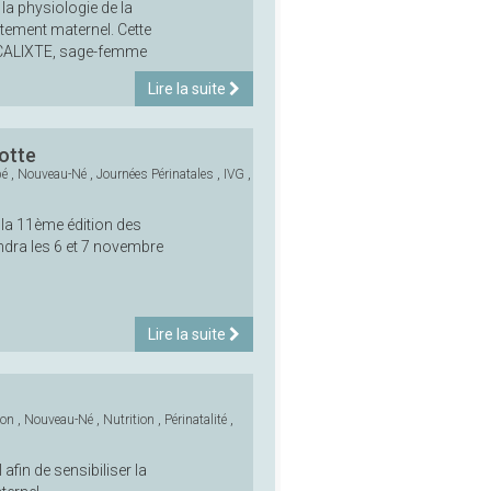
 la physiologie de la
aitement maternel. Cette
 CALIXTE, sage-femme
Lire la suite
otte
bé
,
Nouveau-Né
,
Journées Périnatales
,
IVG
,
a 11ème édition des
ndra les 6 et 7 novembre
Lire la suite
son
,
Nouveau-Né
,
Nutrition
,
Périnatalité
,
afin de sensibiliser la