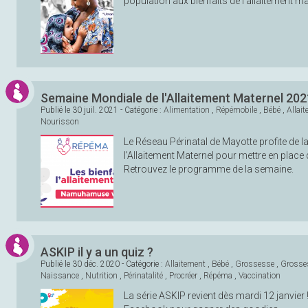
population aux bienfaits de l’allaitement ma
Semaine Mondiale de l'Allaitement Maternel 202
Publié le
30 juil. 2021
- Catégorie :
Alimentation
,
Répémobile
,
Bébé
,
Allai
Nourisson
Le Réseau Périnatal de Mayotte profite de 
l’Allaitement Maternel pour mettre en place 
Retrouvez le programme de la semaine.
ASKIP il y a un quiz ?
Publié le
30 déc. 2020
- Catégorie :
Allaitement
,
Bébé
,
Grossesse
,
Grosse
Naissance
,
Nutrition
,
Périnatalité
,
Procréer
,
Répéma
,
Vaccination
La série ASKIP revient dès mardi 12 janvier