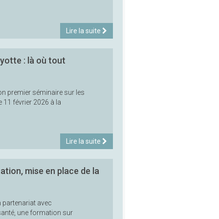
Lire la suite
otte : là où tout
on premier séminaire sur les
 11 février 2026 à la
Lire la suite
ation, mise en place de la
 partenariat avec
anté, une formation sur