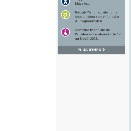
Mayotte...
Rédiab Ylang recrute : un·e
coordinateur·rice médical·e
& Programmateu...
Semaine mondiale de
l'allaitement maternel - Du 1er
au 8 août 2026...
PLUS D'INFO