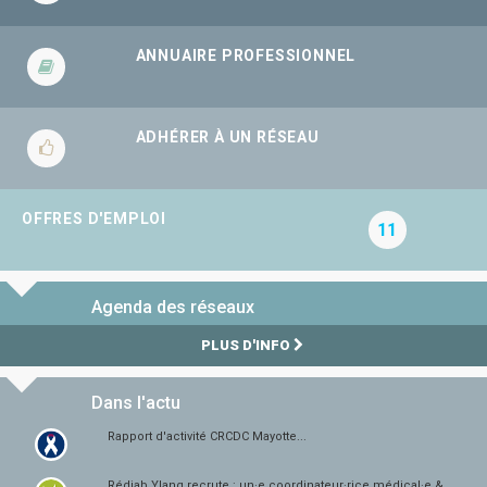
ANNUAIRE PROFESSIONNEL
ADHÉRER À UN RÉSEAU
OFFRES D'EMPLOI
11
Agenda des réseaux
PLUS D'INFO
Dans l'actu
Rapport d'activité CRCDC Mayotte...
Rédiab Ylang recrute : un·e coordinateur·rice médical·e &