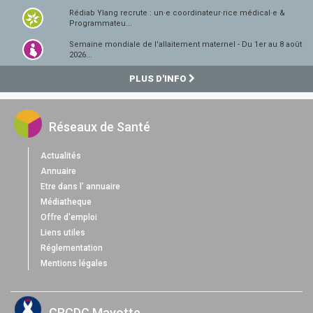
Rédiab Ylang recrute : un·e coordinateur·rice médical·e &
Programmateu...
Semaine mondiale de l'allaitement maternel - Du 1er au 8 août
2026...
PLUS D'INFO
Réseaux de Santé
Actualités
Annuaire
Etre dans l' annuaire
Médiatheque
Offre d'emploi
Liens utiles
Réglementation
Mentions légales
CRCDC Mayotte