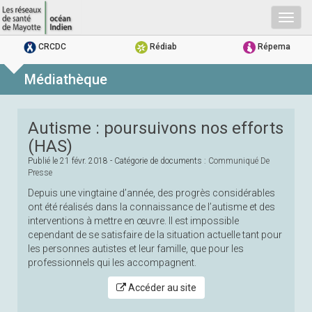
Togg
navig
CRCDC
Rédiab
Répema
Médiathèque
Autisme : poursuivons nos efforts
(HAS)
Publié le
21 févr. 2018
- Catégorie de documents :
Communiqué De
Presse
Depuis une vingtaine d’année, des progrès considérables
ont été réalisés dans la connaissance de l’autisme et des
interventions à mettre en œuvre. Il est impossible
cependant de se satisfaire de la situation actuelle tant pour
les personnes autistes et leur famille, que pour les
professionnels qui les accompagnent.
Accéder au site