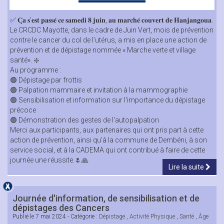
✅ 𝐂̧𝐚 𝐬’𝐞𝐬𝐭 𝐩𝐚𝐬𝐬𝐞́ 𝐜𝐞 𝐬𝐚𝐦𝐞𝐝𝐢 𝟖 𝐣𝐮𝐢𝐧, 𝐚𝐮 𝐦𝐚𝐫𝐜𝐡𝐞́ 𝐜𝐨𝐮𝐯𝐞𝐫𝐭 𝐝𝐞 𝐇𝐚𝐧𝐣𝐚𝐧𝐠𝐨𝐮𝐚.
Le CRCDC Mayotte, dans le cadre de Juin Vert, mois de prévention
contre le cancer du col de l’utérus, a mis en place une action de
prévention et de dépistage nommée « Marche verte et village
santé». ❇️
Au programme :
🟢 Dépistage par frottis
🟢 Palpation mammaire et invitation à la mammographie
🟢 Sensibilisation et information sur l'importance du dépistage
précoce
🟢 Démonstration des gestes de l'autopalpation
Merci aux participants, aux partenaires qui ont pris part à cette
action de prévention, ainsi qu’à la commune de Dembéni, à son
service social, et à la CADEMA qui ont contribué à faire de cette
journée une réussite.🌷🙏
Lire la suite
Journée d'information, de sensibilisation et de
dépistages des Cancers
Publié le
7 mai 2024
- Catégorie :
Dépistage
,
Activité Physique
,
Santé
,
Âge