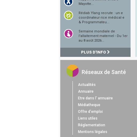
Mayotte...
Rédiab Ylang recrute : un·e
coordinateur·rice médical·e
& Programmateu...
Semaine mondiale de
l'allaitement maternel - Du 1er
au 8 août 2026...
PLUS D'INFO
Réseaux de Santé
Actualités
Annuaire
Etre dans l' annuaire
Médiatheque
Offre d'emploi
Liens utiles
Réglementation
Mentions légales