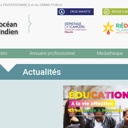
des PROFESSIONNELS et du GRAND PUBLIC
CRCDC MAYOTTE
RÉDIAB YLAN
ités
Annuaire professionnel
Médiathèque
Actualités