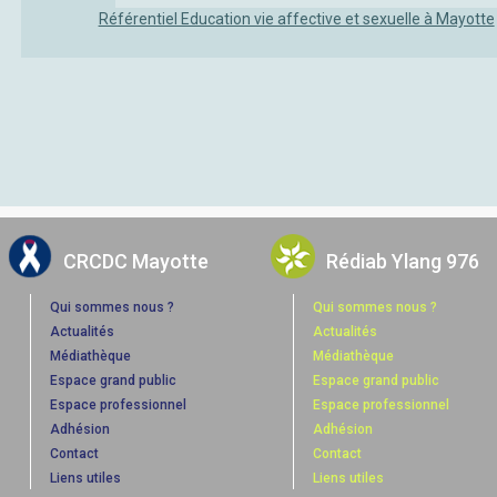
Référentiel Education vie affective et sexuelle à Mayotte
CRCDC Mayotte
Rédiab Ylang 976
Qui sommes nous ?
Qui sommes nous ?
Actualités
Actualités
Médiathèque
Médiathèque
Espace grand public
Espace grand public
Espace professionnel
Espace professionnel
Adhésion
Adhésion
Contact
Contact
Liens utiles
Liens utiles