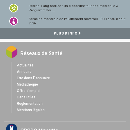
Rédiab Ylang recrute : un·e coordinateur·rice médical·e &
Programmateu...
Semaine mondiale de l'allaitement maternel - Du 1er au 8 août
2026...
PLUS D'INFO
Réseaux de Santé
Actualités
Annuaire
Etre dans l' annuaire
Médiatheque
Offre d'emploi
Liens utiles
Réglementation
Mentions légales