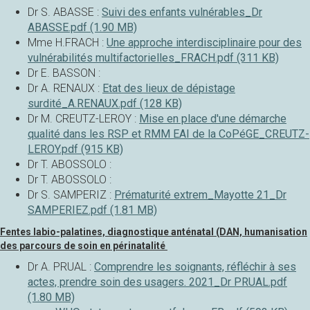
Dr S. ABASSE :
Suivi des enfants vulnérables_Dr
ABASSE.pdf (1.90 MB)
Mme H.FRACH :
Une approche interdisciplinaire pour des
vulnérabilités multifactorielles_FRACH.pdf (311 KB)
Dr E. BASSON :
Dr A. RENAUX :
Etat des lieux de dépistage
surdité_A.RENAUX.pdf (128 KB)
Dr M. CREUTZ-LEROY :
Mise en place d'une démarche
qualité dans les RSP et RMM EAI de la CoPéGE_CREUTZ-
LEROY.pdf (915 KB)
Dr T. ABOSSOLO :
Dr T. ABOSSOLO :
Dr S. SAMPERIZ :
Prématurité extrem_Mayotte 21_Dr
SAMPERIEZ.pdf (1.81 MB)
Fentes labio-palatines, diagnostique anténatal (DAN, humanisation
des parcours de soin en périnatalité
Dr A. PRUAL :
Comprendre les soignants, réfléchir à ses
actes, prendre soin des usagers. 2021_Dr PRUAL.pdf
(1.80 MB)