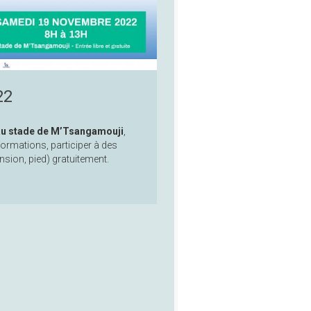
22
au stade de M’Tsangamouji
,
formations, participer à des
ension, pied) gratuitement.