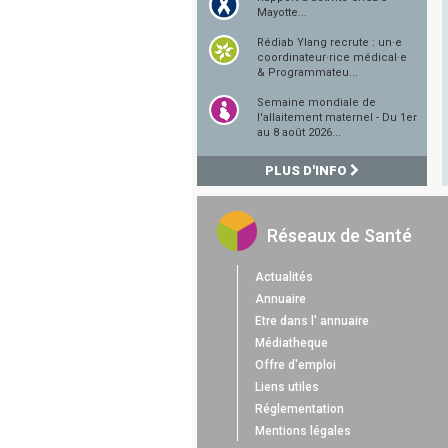
Mayotte...
Rédiab Ylang recrute : un·e
coordinateur·rice médical·e
& Programmateu...
Semaine mondiale de
l'allaitement maternel - Du 1er
au 8 août 2026...
PLUS D'INFO
Réseaux de Santé
Actualités
Annuaire
Etre dans l' annuaire
Médiatheque
Offre d'emploi
Liens utiles
Réglementation
Mentions légales