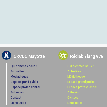
CRCDC Mayotte
Rédiab Ylang 976
Qui sommes nous ?
Qui sommes nous ?
Actualités
Actualités
Médiathèque
Médiathèque
Espace grand public
Espace grand public
Espace professionnel
Espace professionnel
Adhésion
Adhésion
Contact
Contact
Liens utiles
Liens utiles