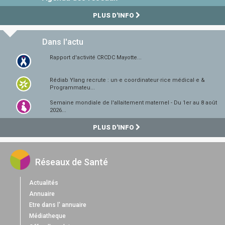
PLUS D'INFO
Dans l'actu
Rapport d'activité CRCDC Mayotte...
Rédiab Ylang recrute : un·e coordinateur·rice médical·e &
Programmateu...
Semaine mondiale de l'allaitement maternel - Du 1er au 8 août
2026...
PLUS D'INFO
Réseaux de Santé
Actualités
Annuaire
Etre dans l' annuaire
Médiatheque