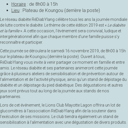
Horaire
: de 8h00 à 15h
Lieu
: Plateau de Koungou (derrière la poste)
Le réseau diabète RéDiabYlang célèbre tous les ans la journée mondiale
de lutte contre le diabète. Le thème de cette édition 2019 est «
Le diabète
et la famille
». A cette occasion, l’événement sera convivial, ludique et
intergénérationnel afin que chaque membre d’une famille puisse s’y
reconnaître et participer.
Cette journée se déroulera le samedi 16 novembre 2019, de 8h00 à 15h
sur le plateau de Koungou (derrière la poste). Ouvert à tous,
RéDiabYlang vous invite à venir partager ce moment en famille et entre
amis. Le réseau diabète et ses partenaires animeront cette journée
grâce à plusieurs ateliers de sensibilisation et de prévention autour de
l’alimentation et de l’activité physique, ainsi qu’un stand de dépistage du
diabète et un dépistage du pied diabétique. Des dégustations et autres
jeux sont prévus tout au long de la journée aux stands de nos
partenaires.
Lors de cet événement, le Lions Club Mayotte Lagon offrira un lot de
glucomètres à l’association RéDiabYlang afin de la soutenir dans
l’exécution de ses missions. Le club tiendra également un stand de
sensibilisation à l’alimentation avec une dégustation de divers produits.