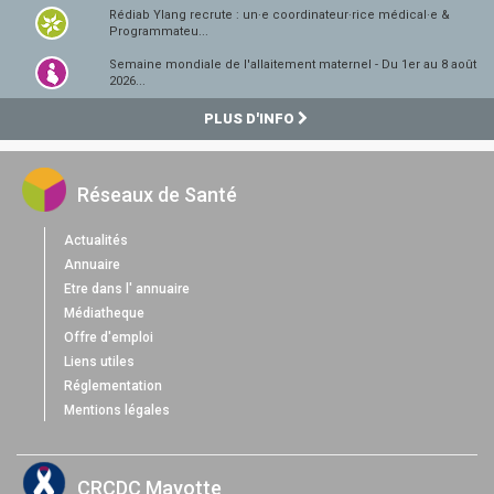
Rédiab Ylang recrute : un·e coordinateur·rice médical·e &
Programmateu...
Semaine mondiale de l'allaitement maternel - Du 1er au 8 août
2026...
PLUS D'INFO
Réseaux de Santé
Actualités
Annuaire
Etre dans l' annuaire
Médiatheque
Offre d'emploi
Liens utiles
Réglementation
Mentions légales
CRCDC Mayotte