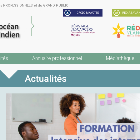
des PROFESSIONNELS et du GRAND PUBLIC
CRCDC MAYOTTE
RÉDIAB YLAN
ités
Annuaire professionnel
Médiathèque
Actualités