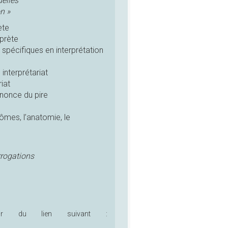
uelles
n »
ète
rprète
pécifiques en interprétation
interprétariat
iat
nonce du pire
ômes, l’anatomie, le
rrogations
tir du lien suivant :