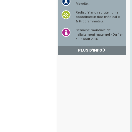
Mayotte...
Rédiab Ylang recrute : un·e
coordinateur·rice médical·e
& Programmateu...
Semaine mondiale de
l'allaitement maternel - Du 1er
au 8 août 2026...
PLUS D'INFO