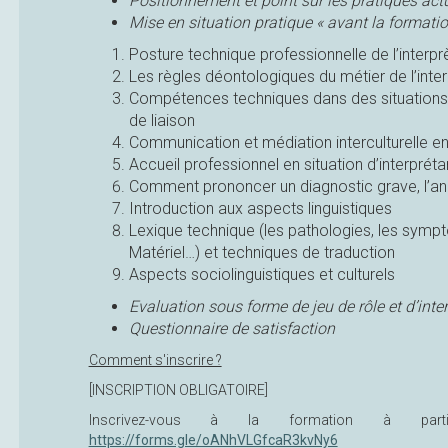
Positionnement et point sur les pratiques act
Mise en situation pratique « avant la formatio
Posture technique professionnelle de l’interpr
Les règles déontologiques du métier de l’inte
Compétences techniques dans des situations s
de liaison
Communication et médiation interculturelle en 
Accueil professionnel en situation d’interprétar
Comment prononcer un diagnostic grave, l’an
Introduction aux aspects linguistiques
Lexique technique (les pathologies, les sympt
Matériel…) et techniques de traduction
Aspects sociolinguistiques et culturels
Evaluation sous forme de jeu de rôle et d’inte
Questionnaire de satisfaction
Comment s'inscrire ?
[INSCRIPTION OBLIGATOIRE]
Inscrivez-vous à la formation à par
https://forms.gle/oANhVLGfcaR3kvNy6