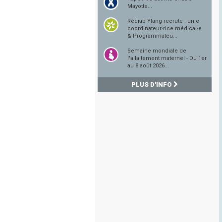
Mayotte...
Rédiab Ylang recrute : un·e
coordinateur·rice médical·e
& Programmateu...
Semaine mondiale de
l'allaitement maternel - Du 1er
au 8 août 2026...
PLUS D'INFO