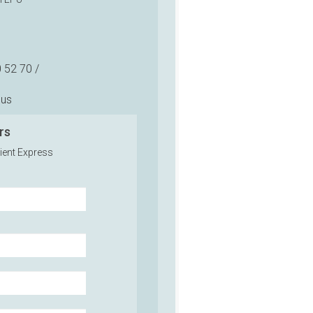
 52 70 /
ous
rs
rient Express