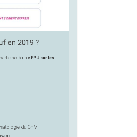
uf en 2019 ?
participer à un
« EPU sur les
natologie du CHM
 l'EPU