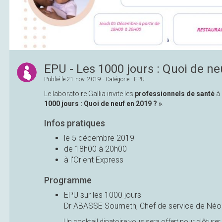
EPU - Les 1000 jours : Quoi de ne
Publié le
21 nov. 2019
- Catégorie :
EPU
Le laboratoire Gallia invite les
professionnels de santé
à 
1000 jours : Quoi de neuf en 2019 ? »
.
Infos pratiques
le 5 décembre 2019
de 18h00 à 20h00
à l'Orient Express
Programme
EPU sur les 1000 jours
Dr ABASSE Soumeth, Chef de service de Néo
Un
cocktail dinatoire
vous sera offert pour clôturer