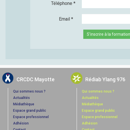
Téléphone
*
Email
*
S'inscrire à la formatio
CRCDC Mayotte
Rédiab Ylang 976
Qui sommes nous ?
Qui sommes nous ?
Actualités
Actualités
Médiathèque
Médiathèque
Espace grand public
Espace grand public
Espace professionnel
Espace professionnel
Adhésion
Adhésion
Contact
Contact