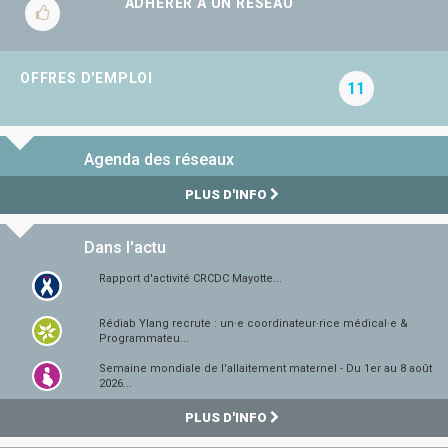
ADHÉRER À UN RÉSEAU
OFFRES D'EMPLOI
11
Agenda des réseaux
PLUS D'INFO
Dans l'actu
Rapport d'activité CRCDC Mayotte...
Rédiab Ylang recrute : un·e coordinateur·rice médical·e &
Programmateu...
Semaine mondiale de l'allaitement maternel - Du 1er au 8 août
2026...
PLUS D'INFO