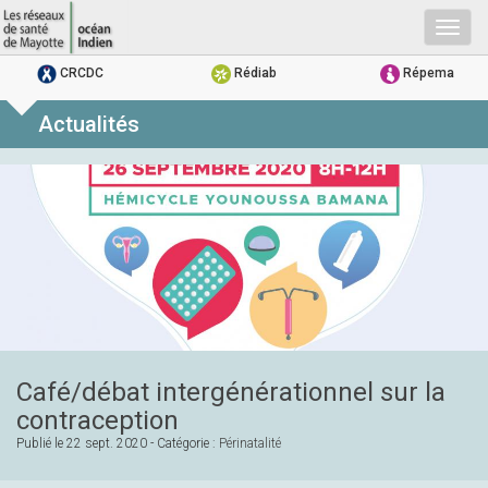
Togg
navig
CRCDC
Rédiab
Répema
Actualités
Café/débat intergénérationnel sur la
contraception
Publié le
22 sept. 2020
- Catégorie :
Périnatalité